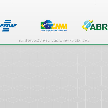
Portal de Gestão NFS-e - Contribuinte | Versão 1.6.0.0